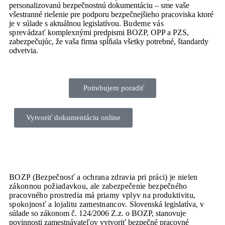
personalizovanú bezpečnostnú dokumentáciu – sme vaše
všestranné riešenie pre podporu bezpečnejšieho pracoviska ktoré
je v súlade s aktuálnou legislatívou.
Budeme vás
sprevádzať
komplexnými predpismi BOZP, OPP a PZS,
zabezpečujúc, že vaša firma spĺňala všetky potrebné, štandardy
odvetvia.
Potrebujem poradiť
Vytvoriť dokumentáciu online
BOZP (Bezpečnosť a ochrana zdravia pri práci) je nielen
zákonnou požiadavkou, ale zabezpečenie bezpečného
pracovného prostredia má priamy vplyv na produktivitu,
spokojnosť a lojalitu zamestnancov.
Slovenská legislatíva, v
súlade so zákonom č. 124/2006 Z.z. o BOZP, stanovuje
povinnosti zamestnávateľov vytvoriť bezpečné pracovné