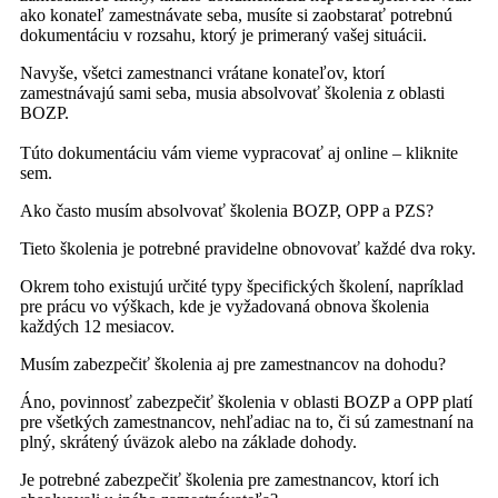
ako konateľ zamestnávate seba, musíte si zaobstarať potrebnú
dokumentáciu v rozsahu, ktorý je primeraný vašej situácii.
Navyše, všetci zamestnanci vrátane konateľov, ktorí
zamestnávajú sami seba, musia absolvovať školenia z oblasti
BOZP.
Túto dokumentáciu vám vieme vypracovať aj online – kliknite
sem.
Ako často musím absolvovať školenia BOZP, OPP a PZS?
Tieto školenia je potrebné pravidelne obnovovať každé dva roky.
Okrem toho existujú určité typy špecifických školení, napríklad
pre prácu vo výškach, kde je vyžadovaná obnova školenia
každých 12 mesiacov.
Musím zabezpečiť školenia aj pre zamestnancov na dohodu?
Áno, povinnosť zabezpečiť školenia v oblasti BOZP a OPP platí
pre všetkých zamestnancov, nehľadiac na to, či sú zamestnaní na
plný, skrátený úväzok alebo na základe dohody.
Je potrebné zabezpečiť školenia pre zamestnancov, ktorí ich